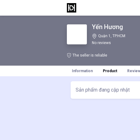
Yến Hương
Quận 1, TP.HCM
No reviews
The seller is reliable
Information
Product
Revie
Sản phẩm đang cập nhật